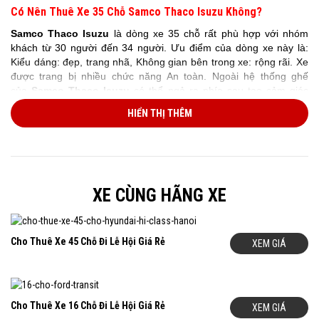
Có Nên Thuê Xe
35 Chỗ Samco Thaco Isuzu
Không?
Samco Thaco Isuzu
là dòng xe 35 chỗ rất phù hợp với nhóm
khách từ 30 người đến 34 người. Ưu điểm của dòng xe này là:
Kiểu dáng: đẹp, trang nhã, Không gian bên trong xe: rộng rãi. Xe
được trang bị nhiều chức năng An toàn. Ngoài hệ thống ghế
của
Samco Thaco Isuzu
có thể ngả ra phía sau tạo cảm giác
thoải mái cho khách hàng trong mọi hành trình. Chính vì
HIỂN THỊ THÊM
vậy
Samco Thaco Isuzu
là sự lựa chọn tốt nhất khi khách hàng
có các nhu cầu:
Thuê xe 35 chỗ đi du lịch,
đi lễ hội đầu năm
Thuê xe 35 chỗ đi về quê,
Thuê xe 35 chỗ đi ngoại tỉnh
XE CÙNG HÃNG XE
Thuê xe 35 chỗ đi đón tiễn sân bay Nội Bài
Thuê xe 35 chỗ đi công tác, thuê xe theo tháng đưa đón
nhân viên
Cho Thuê Xe 45 Chỗ Đi Lễ Hội Giá Rẻ
XEM GIÁ
Cho Thuê Xe 16 Chỗ Đi Lễ Hội Giá Rẻ
XEM GIÁ