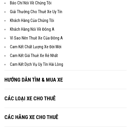
Nghiệp Tại Hà Nội
Báo Chí Nói Về Chúng Tôi
H
otline:
09.33.44.99.86 – 09.33.44.99.56
(24/24)
Giải Thưởng Cho Thuê Xe Uy Tín
S
ales: 0162.884.8888 – 0162.665.9999 (24/7)
Khách Hàng Của Chúng Tôi
T
el: 04.62.55.99.55 (8h00 – 17h00)
Khách Hàng Nói Về Đông A
W
eb: www.dongatrans.com
Vì Sao Nên Thuê Xe Của Đông A
Cam Kết Chất Lượng Xe Đời Mới
Cam Kết Giá Thuê Xe Rẻ Nhất
Cam Kết Dịch Vụ Uy Tín Hài Lòng
HƯỚNG DẪN TÌM & MUA XE
CÁC LOẠI XE CHO THUÊ
CÁC HÃNG XE CHO THUÊ