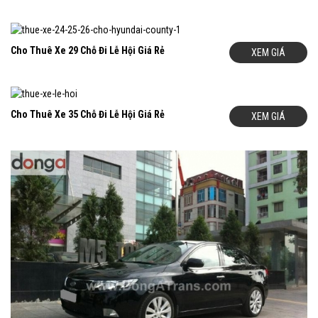
Cho Thuê Xe 29 Chỗ Đi Lễ Hội Giá Rẻ
XEM GIÁ
Cho Thuê Xe 35 Chỗ Đi Lễ Hội Giá Rẻ
XEM GIÁ
Giá Thuê Xe
Samco Thaco Isuzu
Là Bao Nhiêu?
Chúng Tôi cho thuê
xe
35 Chỗ Samco Thaco Isuzu
đã bao gồm
lái xe. Giá cho thuê xe phụ thuộc vào lịch trình của từng khách
hàng. Giá thuê được tính dựa trên các yếu tố: khoảng cách di
chuyển, thời gian sử dụng xe, số ngày thuê xe… Ngoài ra giá
thuê xe
Samco Thaco Isuzu
còn được tính trọn gói theo chuyến.
Chính vì vậy để có được mức giá thuê xe rẻ nhất phù hợp với lộ
trình của từng khách hàng. Hãy liên hệ ngay với chúng tôi và
chúng tôi biết yêu cầu thuê xe của quý khách: Ngày thuê xe, thời
gian xuất phát, điểm đón, điểm đến, Số km dự kiến cho lịch trình.
Chúng tôi sẽ báo giá tốt nhất cho quý khách.