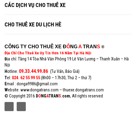
CÁC DỊCH VỤ CHO THUÊ XE
CHO THUÊ XE DU LỊCH HÈ
CÔNG TY CHO THUÊ XE Đ
Ô
NG
A
TRAN
S
®
Địa Chỉ Cho Thuê Xe Uy Tín Hơn 16 Năm Tại Hà Nội
Đ
ịa chỉ: Tầng 14 Tòa Nhà Văn Phòng 19 Lê Văn Lương – Thanh Xuân – Hà
Nội
09.33.44.99.86
H
otline:
(Tư Vấn, Báo Giá)
T
el:
024. 62 55 99 55
(8h00 – 17h30, Thứ 2 – thứ 7)
E
mail : donga9986@gmail.com
W
ebsite: www.dongatrans.com – thuexe.dongatrans.com
© Copyright 2016
D
O
NG
A
TRAN
S.
com
, All rights reserved