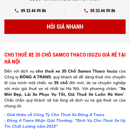
09.33.44.99.86
09.33.44.99.86
HỎI GIÁ NHANH
CHO THUÊ XE 35 CHỖ SAMCO THACO ISUZU GIÁ RẺ TẠI
HÀ NỘI
Đến với dịch vụ
cho thuê xe
35 Chỗ Samco Thaco Isuzu
của
Công ty
ĐÔNG A TRANS
, quý khách sẽ dễ dàng thuê cho chuyến
đi của mình một chiếc xe
35
chỗ
đời mới, lái xe chuyên nghiệp
với mức giá thuê xe rẻ nhất tại Hà Nội. Với phương châm: “
Xe
Mới Đẹp, Lái Xe Phục Vụ Tốt, Giá Thuê Xe Luôn Rẻ Hơn
“.
Chắc chắn quý khách sẽ hài lòng về dịch vụ và giá thuê xe của
chúng tôi.
- Giới thiệu về Công Ty Cho Thuê Xe Đông A Trans
- Đông A Trans Nhận Giải Thưởng: “Dịch Vụ Cho Thuê Xe Uy
Tín Chất Lượng năm 2015″