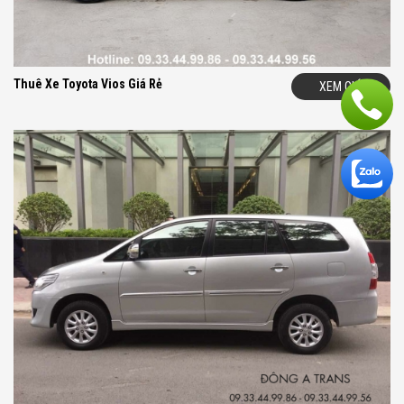
Lái Xe Chuyên Nghiệp, Dịch Vụ Chu Đáo, Cam Kết Hài Lòng
Là một trong những công ty cho thuê xe lâu năm nhất tại Hà Nội
và là công ty đầu tiên chuyên nghiệp hóa quy trình thuê xe. Chính
vì vậy khi
thuê xe
Camry
của ĐÔNG A TRANS, quý khách sẽ
Thuê Xe Toyota Vios Giá Rẻ
XEM GIÁ
cảm nhận được sự thuận tiện, chuyên nghiệp cũng như chất
lượng dịch vụ khác biệt so với các công ty khác: Xe luôn sạch đẹp
khi đón khách, lái xe ăn mặc lịch sự và luôn có mặt tại điểm đón
quý khách trước 15 phút so với giờ hẹn. Lái xe luôn phục vụ
khách hàng với thái độ vui vẻ thân thiện, lái xe an toàn và tạo cho
khách hàng cảm giác thoải mái trong suốt chuyến đi.
KINH NGHIỆM KHI ĐI THUÊ XE TẠI HÀ NỘI
Việc thuê một chiếc xe không khó, tuy nhiên việc lựa chọn một
nhà cung cấp cho thuê xe
uy tín, chuyên nghiệp, giá tốt nhất
lại là một điều không dễ. Chính vì vậy quý khách hãy tìm hiểu kỹ
về nhà cung cấp trước khi quyết định thuê xe. Hãy là những
khách hàng thông thái khi lựa chọn những nhà cung cấp uy tín,
chuyên nghiệp, lâu năm và có thương hiệu. Công Ty ĐÔNG A
TRANS tự hào là thương hiệu cho thuê xe đã được hàng ngàn
khách hàng sử dụng và hài lòng trong 16 năm qua.
-
Vì Sao 89.000 Khách Hàng Thuê Xe Và Hài Lòng Về Dịch Vụ