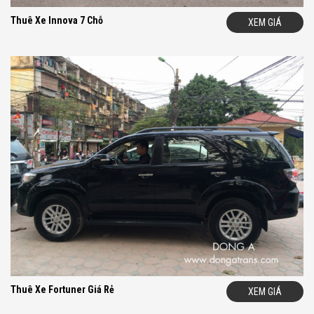
Của Đông A
Thuê Xe Innova 7 Chỗ
XEM GIÁ
- Các Khách Hàng Tiêu Biểu Đã Thuê Xe Tại Đông A Trans
- Hình Ảnh Các Khách Đã Thuê Xe Của Đông A Trans
- Ý Kiến Của Các Khách Hàng Đã Thuê Xe Của Đông A Trans
- Truyền Thông – Báo Chí nói về Đông A Trans
Thông Tin Hữu Ích Nên Tham Khảo
-
Các Loại Xe Đông A Cho Thuê
- Chính Sách Cam Kết Về Chất Lượng Xe Của Đông A
- Chính Sách Cam Kết Giá Thuê Xe Tốt Nhất Của Đông A
- Chính Sách Cam Kết Về Chất Lượng Xe Của Đông A
- Thủ Tục Ký Hợp Đồng Thuê Xe Tại Đông A
- Câu Hỏi Thưởng Gặp Khi Thuê Xe
Quý khách có thể xem thêm các loại xe và các dịch vụ cho thuê
xe trên hệ thống website của chúng Tôi hoặc liên hệ với số
Hotline để được hỗ trợ và báo giá nhanh nhất.
Chúng Tôi không ngừng nỗ lực hết mình để mang đến chất lượng
và dịch vụ cho thuê xe tốt nhất tới khách hàng. Mọi thông tin chi
tiết vui lòng liên hệ:
Thuê Xe Fortuner Giá Rẻ
XEM GIÁ
D
O
NG
A
TRAN
S
– Địa Chỉ Cho Thuê Xe Uy Tín Chuyên
Nghiệp Tại Hà Nội