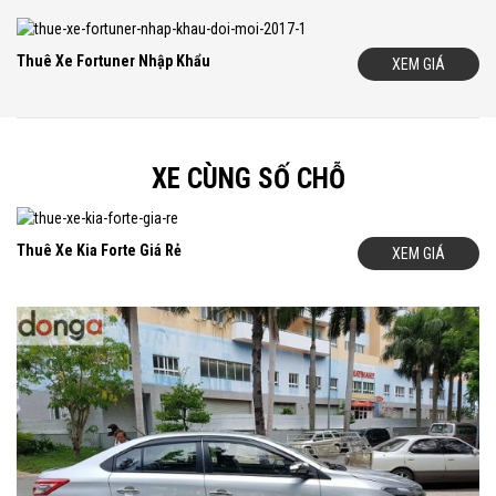
H
otline:
09.33.44.99.86 – 09.33.44.99.56
(24/24)
S
ales: 0162.884.8888 – 0162.665.9999 (24/7)
Thuê Xe Fortuner Nhập Khẩu
XEM GIÁ
T
el: 04.62.55.99.55 (8h00 – 17h00)
W
eb: www.dongatrans.com
XE CÙNG SỐ CHỖ
Thuê Xe Kia Forte Giá Rẻ
XEM GIÁ