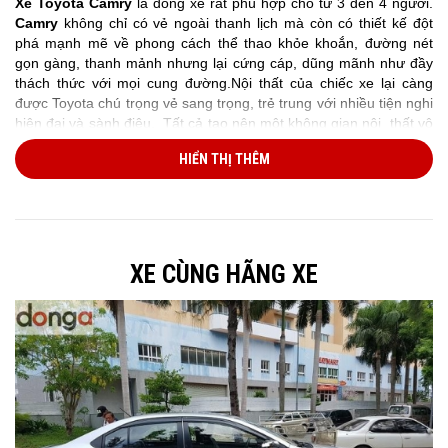
Xe Toyota Camry
là dòng xe rất phù hợp cho từ 3 đến 4 người.
Camry
không chỉ có vẻ ngoài thanh lịch mà còn có thiết kế đột
phá mạnh mẽ về phong cách thể thao khỏe khoắn, đường nét
gọn gàng, thanh mảnh nhưng lại cứng cáp, dũng mãnh như đầy
thách thức với mọi cung đường.Nội thất của chiếc xe lại càng
được Toyota chú trọng vẻ sang trọng, trẻ trung với nhiều tiện nghi
hiện đại và sành điệu. Tất cả tạo nên một không gian nội thất vô
cùng tuyệt vời mà không có ngôn từ nào có thể diễn tả hết được
HIỂN THỊ THÊM
khiến cho người ngồi trên xe vô cùng thoải mái.
XE CÙNG HÃNG XE