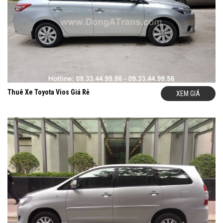
Chính vì vậy
Camry
là sự lựa chọn tốt nhất khi khách hàng có các
nhu cầu:
Thuê xe
Camry
đi du lịch,
đi lễ hội đầu năm
Thuê xe
Camry
đi về quê,
Thuê xe
Camry
đi ngoại tỉnh
Thuê xe
Camry
đi đón tiễn sân bay Nội Bài
Thuê Xe Toyota Vios Giá Rẻ
XEM GIÁ
Thuê xe
Camry
đi công tác, thuê xe theo tháng đưa đón
nhân viên
Giá Thuê Xe
Camry
Là Bao Nhiêu?
Chúng Tôi cho thuê
xe
Camry
đã bao gồm lái xe. Giá cho thuê xe
phụ thuộc vào lịch trình của từng khách hàng. Giá thuê được tính
dựa trên các yếu tố: khoảng cách di chuyển, thời gian sử dụng
xe, số ngày thuê xe… Ngoài ra giá thuê xe
Camry
còn được tính
trọn gói theo chuyến. Chính vì vậy để có được mức giá thuê xe rẻ
nhất phù hợp với lộ trình của từng khách hàng. Hãy liên hệ ngay
với chúng tôi và chúng tôi biết yêu cầu thuê xe của quý khách:
Ngày thuê xe, thời gian xuất phát, điểm đón, điểm đến, Số km dự
kiến cho lịch trình. Chúng tôi sẽ báo giá tốt nhất cho quý khách.