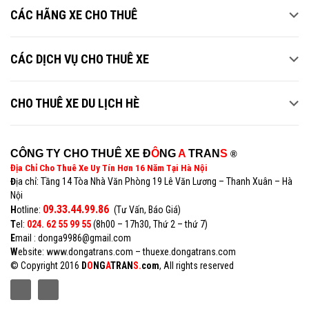
CÁC HÃNG XE CHO THUÊ
CÁC DỊCH VỤ CHO THUÊ XE
CHO THUÊ XE DU LỊCH HÈ
CÔNG TY CHO THUÊ XE Đ
Ô
NG
A
TRAN
S
®
Địa Chỉ Cho Thuê Xe Uy Tín Hơn 16 Năm Tại Hà Nội
Đ
ịa chỉ: Tầng 14 Tòa Nhà Văn Phòng 19 Lê Văn Lương – Thanh Xuân – Hà
Nội
09.33.44.99.86
H
otline:
(Tư Vấn, Báo Giá)
T
el:
024. 62 55 99 55
(8h00 – 17h30, Thứ 2 – thứ 7)
E
mail : donga9986@gmail.com
W
ebsite: www.dongatrans.com – thuexe.dongatrans.com
© Copyright 2016
D
O
NG
A
TRAN
S.
com
, All rights reserved