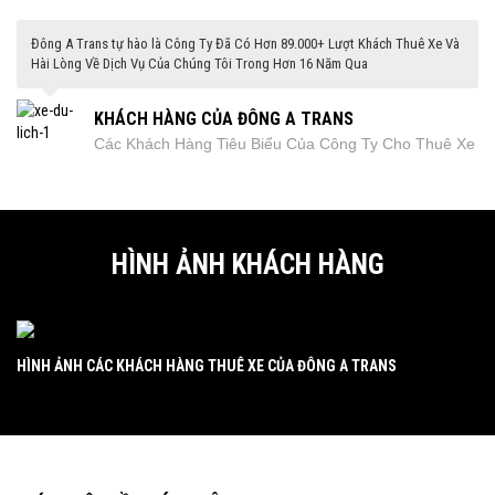
tiết vui lòng liên hệ:
D
O
NG
A
TRAN
S
– Địa Chỉ Cho Thuê Xe Uy Tín Chuyên
Đông A Trans tự hào là Công Ty Đã Có Hơn 89.000+ Lượt Khách Thuê Xe Và
Nghiệp Tại Hà Nội
Hài Lòng Về Dịch Vụ Của Chúng Tôi Trong Hơn 16 Năm Qua
H
otline:
09.33.44.99.86 – 09.33.44.99.56
(24/24)
KHÁCH HÀNG CỦA ĐÔNG A TRANS
S
ales: 0162.884.8888 – 0162.665.9999 (24/7)
Xe
Các Khách Hàng Tiêu Biểu Của Công Ty Cho Thuê Xe
T
el: 04.62.55.99.55 (8h00 – 17h00)
Đông A
W
eb: www.dongatrans.com
HÌNH ẢNH KHÁCH HÀNG
HÌNH ẢNH CÁC KHÁCH HÀNG THUÊ XE CỦA ĐÔNG A TRANS
HÌ