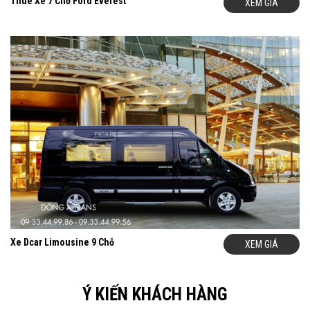
Thuê Xe 7 Chỗ Ford Everest
XEM GIÁ
hàng ngàn khách hàng sử dụng và hài lòng trong 16 năm qua.
-
Vì Sao 89.000 Khách Hàng Thuê Xe Và Hài Lòng Về Dịch Vụ
Của Đông A
- Các Khách Hàng Tiêu Biểu Đã Thuê Xe Tại Đông A Trans
- Hình Ảnh Các Khách Đã Thuê Xe Của Đông A Trans
- Ý Kiến Của Các Khách Hàng Đã Thuê Xe Của Đông A Trans
- Truyền Thông – Báo Chí nói về Đông A Trans
Thông Tin Hữu Ích Nên Tham Khảo
-
Các Loại Xe Đông A Cho Thuê
- Chính Sách Cam Kết Về Chất Lượng Xe Của Đông A
- Chính Sách Cam Kết Giá Thuê Xe Tốt Nhất Của Đông A
- Chính Sách Cam Kết Về Chất Lượng Xe Của Đông A
- Thủ Tục Ký Hợp Đồng Thuê Xe Tại Đông A
- Câu Hỏi Thưởng Gặp Khi Thuê Xe
Quý khách có thể xem thêm các loại xe và các dịch vụ cho thuê
Xe Dcar Limousine 9 Chỗ
XEM GIÁ
xe trên hệ thống website của chúng Tôi hoặc liên hệ với số
Hotline để được hỗ trợ và báo giá nhanh nhất.
Chúng Tôi không ngừng nỗ lực hết mình để mang đến chất lượng
Ý KIẾN KHÁCH HÀNG
và dịch vụ cho thuê xe tốt nhất tới khách hàng. Mọi thông tin chi