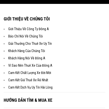
S
ales: 0162.884.8888 – 0162.665.9999 (24/7)
T
el: 04.62.55.99.55 (8h00 – 17h00)
W
eb: www.dongatrans.com
GIỚI THIỆU VỀ CHÚNG TÔI
Giới Thiệu Về Công Ty Đông A
Báo Chí Nói Về Chúng Tôi
Giải Thưởng Cho Thuê Xe Uy Tín
Khách Hàng Của Chúng Tôi
Khách Hàng Nói Về Đông A
Vì Sao Nên Thuê Xe Của Đông A
Cam Kết Chất Lượng Xe Đời Mới
Cam Kết Giá Thuê Xe Rẻ Nhất
Cam Kết Dịch Vụ Uy Tín Hài Lòng
HƯỚNG DẪN TÌM & MUA XE