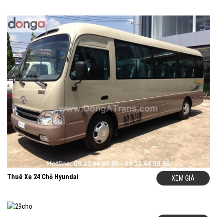
cầu thuê xe của quý khách: Ngày thuê xe, thời gian xuất phát,
điểm đón, điểm đến, Số km dự kiến cho lịch trình. Chúng tôi sẽ
báo giá tốt nhất cho quý khách.
Hotline
: 09.33.44.99.86 – 09.33.44.99.56
(24/7)
(DONGATRANS luôn có chính sách giảm giá cho những
khách hàng liên hệ và đặt thuê xe sớm)
Khi quý khách liên hệ với chúng Tôi ngay khi quý khách có nhu
cầu thuê xe và nếu quý khách đồng ý ký hợp đồng thuê xe sớm.
Chúng Tôi luôn mang đến cho khách hàng mức giá thuê xe rẻ
hơn so với giá công bố và giá cho thuê xe trên thị trường.
Thuê Xe 24 Chỗ Hyundai
XEM GIÁ