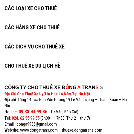
CÁC LOẠI XE CHO THUÊ
CÁC HÃNG XE CHO THUÊ
CÁC DỊCH VỤ CHO THUÊ XE
CHO THUÊ XE DU LỊCH HÈ
CÔNG TY CHO THUÊ XE Đ
Ô
NG
A
TRAN
S
®
Địa Chỉ Cho Thuê Xe Uy Tín Hơn 16 Năm Tại Hà Nội
Đ
ịa chỉ: Tầng 14 Tòa Nhà Văn Phòng 19 Lê Văn Lương – Thanh Xuân – Hà
Nội
09.33.44.99.86
H
otline:
(Tư Vấn, Báo Giá)
T
el:
024. 62 55 99 55
(8h00 – 17h30, Thứ 2 – thứ 7)
E
mail : donga9986@gmail.com
W
ebsite: www.dongatrans.com – thuexe.dongatrans.com