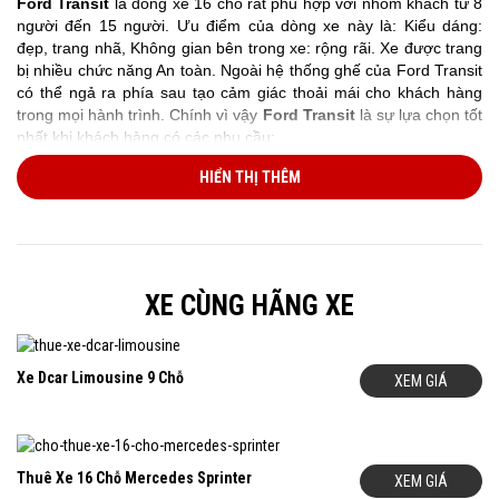
Ford Transit
là dòng xe 16 chỗ rất phù hợp với nhóm khách từ 8
người đến 15 người. Ưu điểm của dòng xe này là: Kiểu dáng:
đẹp, trang nhã, Không gian bên trong xe: rộng rãi. Xe được trang
bị nhiều chức năng An toàn. Ngoài hệ thống ghế của Ford Transit
có thể ngả ra phía sau tạo cảm giác thoải mái cho khách hàng
trong mọi hành trình. Chính vì vậy
Ford Transit
là sự lựa chọn tốt
nhất khi khách hàng có các nhu cầu:
Thuê xe 16 chỗ đi du lịch,
đi lễ hội đầu năm
HIỂN THỊ THÊM
Thuê xe 16 chỗ đi về quê,
Thuê xe 16 chỗ đi ngoại tỉnh
Thuê xe 16 chỗ đi đón tiễn sân bay Nội Bài
Thuê xe 16 chỗ đi công tác, thuê xe theo tháng đưa đón
nhân viên
XE CÙNG HÃNG XE
Giá Thuê Xe Ford Transit Là Bao Nhiêu?
Chúng Tôi cho thuê
xe 16 chỗ Ford Transit
đã bao gồm lái xe.
Giá cho thuê xe phụ thuộc vào lịch trình của từng khách hàng.
Xe Dcar Limousine 9 Chỗ
XEM GIÁ
Giá thuê được tính dựa trên các yếu tố: khoảng cách di chuyển,
thời gian sử dụng xe, số ngày thuê xe… Ngoài ra giá thuê xe
Ford Transit
còn được tính trọn gói theo chuyến. Chính vì vậy để
có được mức giá thuê xe rẻ nhất phù hợp với lộ trình của từng
Thuê Xe 16 Chỗ Mercedes Sprinter
XEM GIÁ
khách hàng. Hãy liên hệ ngay với chúng tôi và chúng tôi biết yêu