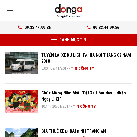
09.33.44.99.86
09.33.44.99.86
DANH MỤC TIN
TUYỂN LÁI XE DU LỊCH TẠI HÀ NỘI THÁNG 02 NĂM
2018
5:00
|
09/11/2017
-
TIN CÔNG TY
Chúc Mừng Năm Mới. “Đặt Xe Hôm Nay – Nhận
Ngay Lì Xì”
10:14
|
20/01/2017
-
TIN CÔNG TY
GIÁ THUÊ XE ĐI BÁI ĐÍNH TRÀNG AN