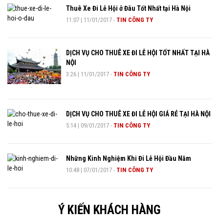
Thuê Xe Đi Lễ Hội ở Đâu Tốt Nhất tại Hà Nội
11:07
|
11/01/2017
-
TIN CÔNG TY
DỊCH VỤ CHO THUÊ XE ĐI LỄ HỘI TỐT NHẤT TẠI HÀ
NỘI
3:26
|
11/01/2017
-
TIN CÔNG TY
DỊCH VỤ CHO THUÊ XE ĐI LỄ HỘI GIÁ RẺ TẠI HÀ NỘI
5:14
|
09/01/2017
-
TIN CÔNG TY
Những Kinh Nghiệm Khi Đi Lễ Hội Đầu Năm
10:48
|
07/01/2017
-
TIN CÔNG TY
Ý KIẾN KHÁCH HÀNG