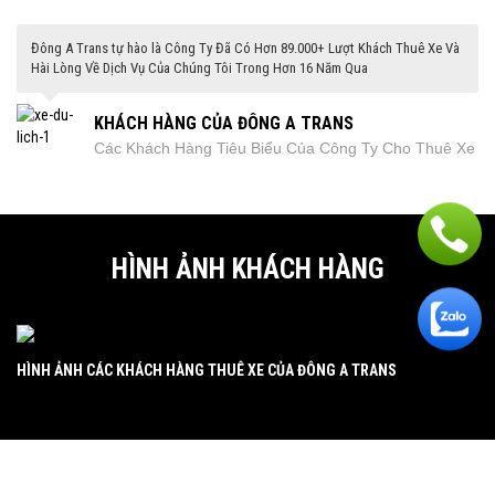
Đông A Trans tự hào là Công Ty Đã Có Hơn 89.000+ Lượt Khách Thuê Xe Và
Hài Lòng Về Dịch Vụ Của Chúng Tôi Trong Hơn 16 Năm Qua
KHÁCH HÀNG CỦA ĐÔNG A TRANS
Xe
Các Khách Hàng Tiêu Biểu Của Công Ty Cho Thuê Xe
Đông A
HÌNH ẢNH KHÁCH HÀNG
HÌNH ẢNH CÁC KHÁCH HÀNG THUÊ XE CỦA ĐÔNG A TRANS
HÌ