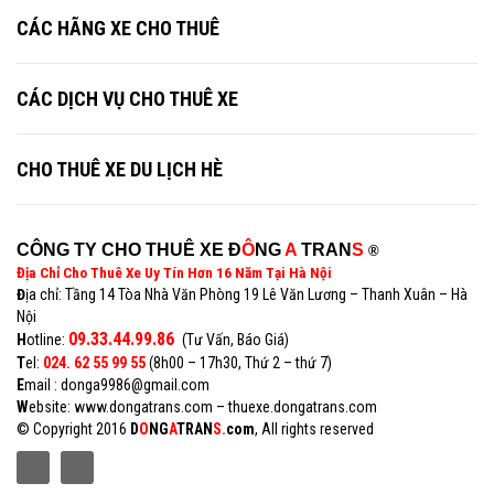
CÁC HÃNG XE CHO THUÊ
CÁC DỊCH VỤ CHO THUÊ XE
CHO THUÊ XE DU LỊCH HÈ
CÔNG TY CHO THUÊ XE Đ
Ô
NG
A
TRAN
S
®
Địa Chỉ Cho Thuê Xe Uy Tín Hơn 16 Năm Tại Hà Nội
Đ
ịa chỉ: Tầng 14 Tòa Nhà Văn Phòng 19 Lê Văn Lương – Thanh Xuân – Hà
Nội
09.33.44.99.86
H
otline:
(Tư Vấn, Báo Giá)
T
el:
024. 62 55 99 55
(8h00 – 17h30, Thứ 2 – thứ 7)
E
mail : donga9986@gmail.com
W
ebsite: www.dongatrans.com – thuexe.dongatrans.com
© Copyright 2016
D
O
NG
A
TRAN
S.
com
, All rights reserved