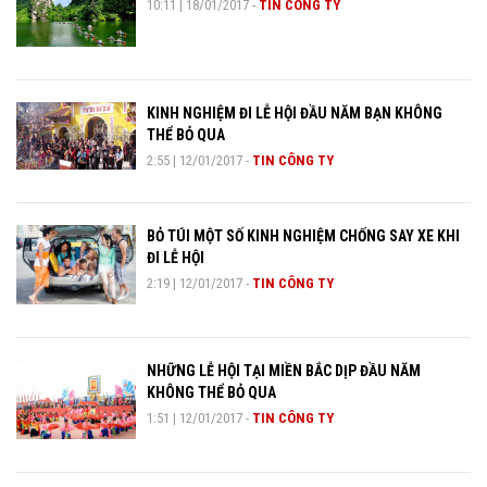
10:11
|
18/01/2017
-
TIN CÔNG TY
KINH NGHIỆM ĐI LỄ HỘI ĐẦU NĂM BẠN KHÔNG
THỂ BỎ QUA
2:55
|
12/01/2017
-
TIN CÔNG TY
BỎ TÚI MỘT SỐ KINH NGHIỆM CHỐNG SAY XE KHI
ĐI LỄ HỘI
2:19
|
12/01/2017
-
TIN CÔNG TY
NHỮNG LỄ HỘI TẠI MIỀN BẮC DỊP ĐẦU NĂM
KHÔNG THỂ BỎ QUA
1:51
|
12/01/2017
-
TIN CÔNG TY