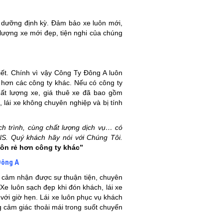
 dưỡng định kỳ. Đảm bảo xe luôn mới,
 lượng xe mới đẹp, tiện nghi của chúng
iết. Chính vì vậy Công Ty Đông A luôn
hơn các công ty khác. Nếu có công ty
hất lượng xe, giá thuê xe đã bao gồm
 lái xe không chuyên nghiệp và bị tính
ịch trình, cùng chất lượng dịch vụ… có
S. Quý khách hãy nói với Chúng Tôi.
uôn rẻ hơn công ty khác”
Đông A
 cảm nhận được sự thuận tiện, chuyên
Xe luôn sạch đẹp khi đón khách, lái xe
với giờ hẹn. Lái xe luôn phục vụ khách
ng cảm giác thoải mái trong suốt chuyến