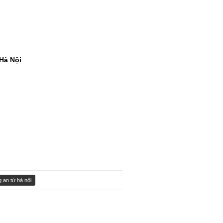
Hà Nội
g an từ hà nội