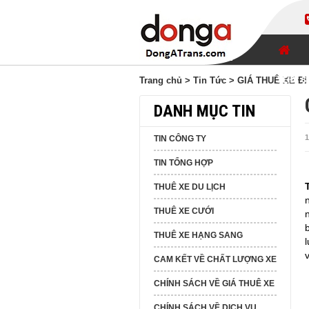
XE ĐI 
Trang chủ
>
Tin Tức
> GIÁ THUÊ XE ĐI
DANH MỤC TIN
1
TIN CÔNG TY
TIN TỔNG HỢP
THUÊ XE DU LỊCH
THUÊ XE CƯỚI
THUÊ XE HẠNG SANG
CAM KẾT VỀ CHẤT LƯỢNG XE
CHÍNH SÁCH VỀ GIÁ THUÊ XE
CHÍNH SÁCH VỀ DỊCH VỤ