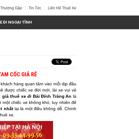
 Thường Gặp
Tin Tức
Liên Hệ Thuê Xe
E ĐI NGOẠI TỈNH
TAM CỐC GIÁ RẺ
u khách hàng quan tâm vào mỗi dịp đầu
 được chiếc xe đời mới, lái xe vui vẻ
à:
giá thuê xe đi
Bái Đính Tràng An
là
 một chiếc xe không khó, tuy nhiên để
ốt nhất
lại là một điều không dễ. Chính
thuê xe.