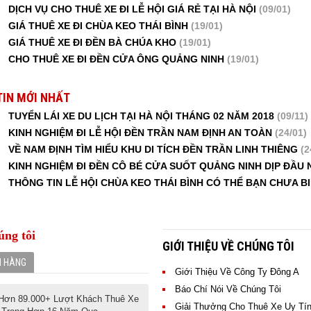
DỊCH VỤ CHO THUÊ XE ĐI LỄ HỘI GIÁ RẺ TẠI HÀ NỘI
(09/01)
GIÁ THUÊ XE ĐI CHÙA KEO THÁI BÌNH
(19/01)
GIÁ THUÊ XE ĐI ĐỀN BÀ CHÚA KHO
(19/01)
CHO THUÊ XE ĐI ĐỀN CỬA ÔNG QUẢNG NINH
(19/01)
TIN MỚI NHẤT
TUYỂN LÁI XE DU LỊCH TẠI HÀ NỘI THÁNG 02 NĂM 2018
(09/11)
KINH NGHIỆM ĐI LỄ HỘI ĐỀN TRẦN NAM ĐỊNH AN TOÀN
(24/01)
VỀ NAM ĐỊNH TÌM HIỂU KHU DI TÍCH ĐỀN TRẦN LINH THIÊNG
(2
KINH NGHIỆM ĐI ĐỀN CÔ BÉ CỬA SUỐT QUẢNG NINH DỊP ĐẦU
THÔNG TIN LỄ HỘI CHÙA KEO THÁI BÌNH CÓ THỂ BẠN CHƯA B
úng tôi
GIỚI THIỆU VỀ CHÚNG TÔI
H HÀNG
Giới Thiệu Về Công Ty Đông A
Báo Chí Nói Về Chúng Tôi
 Hơn 89.000+ Lượt Khách Thuê Xe
Giải Thưởng Cho Thuê Xe Uy Tí