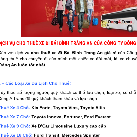
DỊCH VỤ CHO THUÊ XE ĐI BÁI ĐÍNH TRÀNG AN CỦA CÔNG TY ĐÔNG
Đến với dịch vụ
cho thuê xe đi
Bái Đính Tràng An
giá rẻ
của Công
dàng thuê cho chuyến đi của mình một chiếc xe đời mới, lái xe chu
Tràng An
luôn tốt nhất.
1 – Các Loại Xe Du Lịch Cho Thuê:
Tùy theo số lượng người, quý khách có thể lựa chọn, loại xe, số chỗ
Đông A Trans để quý khách tham khảo và lựa chọn:
Thuê Xe 4 Chỗ:
Kia Forte, Toyota Vios, Toyota Altis
Thuê Xe 7 Chỗ:
Toyota Innova, Fortuner, Ford Everest
Thuê Xe 9 Chỗ:
Xe D’Car Limousine Luxury cao cấp
Thuê Xe 16 Chỗ:
Ford Transit, Mercedes Sprinter