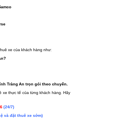
 Samco
rse
thuê xe của khách hàng như:
An
?
ính Tràng An
trọn gói theo chuyến.
ê xe thực tế của từng khách hàng. Hãy
56
(24/7)
ệ và đặt thuê xe sớm)