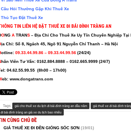
- Vì Sao Nên Thuê Xe Của Đông A Trans
- Câu Hỏi Thường Gặp Khi Thuê Xe
- Thủ Tục Đặt Thuê Xe
THÔNG TIN LIÊN HỆ ĐẶT THUÊ XE ĐI BÁI ĐÍNH TRÀNG AN
D
O
NG
A
TRAN
S
– Địa Chỉ Cho Thuê Xe Uy Tín Chuyên Nghiệp Tại 
Đ
ịa Chỉ: Số 8, Ngách 45, Ngõ 91 Nguyễn Chí Thanh – Hà Nội
H
otline:
09.33.44.99.86 – 09.33.44.99.56
(24/24)
N
hân Viên Tư Vấn
: 0162.884.8888 – 0162.665.9999 (24/7)
T
el: 04.62.55.99.55 (8h00 – 17h00)
W
eb: www.dongatrans.com
Tags:
giá cho thuê xe du lịch đi bái đính tràng an đầu năm
giá thuê xe đi bái đính tràn
đi bái đính tràng an giá xe du lịch bao nhiêu
TIN CÙNG CHỦ ĐỀ
GIÁ THUÊ XE ĐI ĐỀN GIÓNG SÓC SƠN
(19/01)