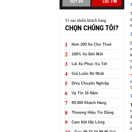
THÔNG TIN LỄ
HỘI CHÙA KEO
THÁI BÌNH CÓ
Vì sao nhiều khách hàng
THỂ BẠN CHƯA BIẾT
t
CHỌN CHÚNG TÔI?
1
Hơn 200 Xe Cho Thuê
2
100% Xe Đời Mới
3
Lái Xe Phục Vụ Tốt
4
Giá Luôn Rẻ Nhất
5
D/vụ Chuyên Nghiệp
6
Uy Tín 16 Năm
7
89.000 Khách Hàng
8
Thương Hiệu Tin Dùng
9
Cam Kết Hài Lòng
đ
Gọi: 09.33.44.99.86 Giá