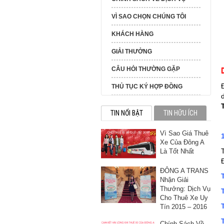
VÌ SAO CHỌN CHÚNG TÔI
KHÁCH HÀNG
GIẢI THƯỞNG
CÂU HỎI THƯỜNG GẶP
THỦ TỤC KÝ HỢP ĐỒNG
TIN NỔI BẬT
TIN HỮU ÍCH
Vì Sao Giá Thuê
Xe Của Đông A
Là Tốt Nhất
ĐÔNG A TRANS
Nhận Giải
Thưởng: Dịch Vụ
Cho Thuê Xe Uy
Tín 2015 – 2016
Chính Sách Về