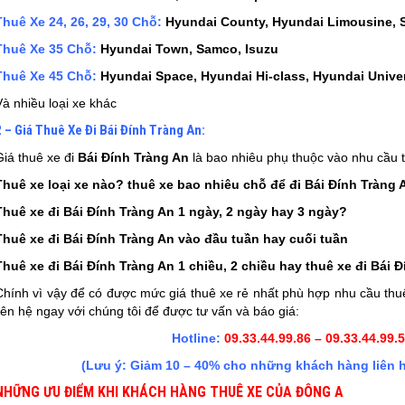
Thuê Xe 24, 26, 29, 30 Chỗ:
Hyundai County, Hyundai Limousine,
Thuê Xe 35 Chỗ:
Hyundai Town, Samco, Isuzu
Thuê Xe 45 Chỗ:
Hyundai Space, Hyundai Hi-class, Hyundai Unive
Và nhiều loại xe khác
2 – Giá Thuê Xe Đi Bái Đính Tràng An:
Giá thuê xe đi
Bái Đính Tràng An
là bao nhiêu phụ thuộc vào nhu cầu 
Thuê xe loại xe nào? thuê xe bao nhiêu chỗ để đi
Bái Đính Tràng 
Thuê xe đi
Bái Đính Tràng An
1 ngày, 2 ngày hay 3 ngày?
Thuê xe đi
Bái Đính Tràng An
vào đầu tuần hay cuối tuần
Thuê xe đi
Bái Đính Tràng An
1 chiều, 2 chiều hay thuê xe đi
Bái Đ
Chính vì vậy để có được mức giá thuê xe rẻ nhất phù hợp nhu cầu thu
liên hệ ngay với chúng tôi để được tư vấn và báo giá:
Hotline:
09.33.44.99.86 – 09.33.44.99.
(Lưu ý: Giảm 10 – 40% cho những khách hàng liên h
NHỮNG ƯU ĐIỂM KHI KHÁCH HÀNG THUÊ XE CỦA ĐÔNG A