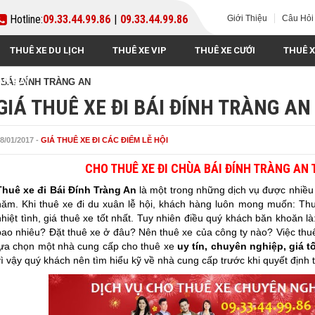
Hotline:
09.33.44.99.86
|
09.33.44.99.86
Giới Thiệu
Câu Hỏi
THUÊ XE DU LỊCH
THUÊ XE VIP
THUÊ XE CƯỚI
THUÊ X
SÂN BAY
 BÁI ĐÍNH TRÀNG AN
GIÁ THUÊ XE ĐI BÁI ĐÍNH TRÀNG AN
8/01/2017
-
GIÁ THUÊ XE ĐI CÁC ĐIỂM LỄ HỘI
CHO THUÊ XE ĐI CHÙA BÁI ĐÍNH TRÀNG AN 
Thuê xe
đi Bái Đính Tràng An
là một trong những dịch vụ được nhiề
năm. Khi thuê xe đi du xuân lễ hội, khách hàng luôn mong muốn: Thuê
nhiệt tình, giá thuê xe tốt nhất. Tuy nhiên điều quý khách băn khoăn l
bao nhiêu? Đặt thuê xe ở đâu? Nên thuê xe của công ty nào? Việc thuê
lựa chọn một nhà cung cấp cho thuê xe
uy tín, chuyên nghiệp, giá t
vì vậy quý khách nên tìm hiểu kỹ về nhà cung cấp trước khi quyết định 