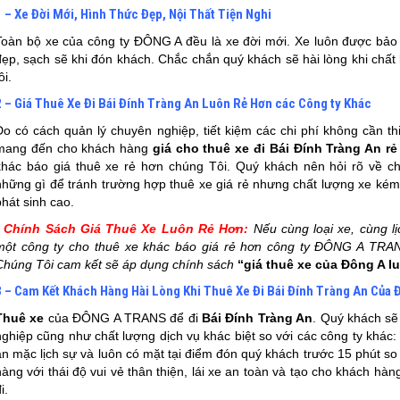
1 – Xe Đời Mới, Hình Thức Đẹp, Nội Thất Tiện Nghi
Toàn bộ xe của công ty ĐÔNG A đều là xe đời mới. Xe luôn được bảo
đẹp, sạch sẽ khi đón khách. Chắc chắn quý khách sẽ hài lòng khi chất
ôi.
2 – Giá Thuê Xe Đi Bái Đính Tràng An Luôn Rẻ Hơn các Công ty Khác
Do có cách quản lý chuyên nghiệp, tiết kiệm các chi phí không cần th
mang đến cho khách hàng
giá cho thuê xe đi
Bái Đính Tràng An
rẻ
khác báo giá thuê xe rẻ hơn chúng Tôi. Quý khách nên hỏi rõ về c
những gì để tránh trường hợp thuê xe giá rẻ nhưng chất lượng xe kém,
phát sinh cao.
* Chính Sách Giá Thuê Xe Luôn Rẻ Hơn:
Nếu cùng loại xe, cùng l
một công ty cho thuê xe khác báo giá rẻ hơn công ty ĐÔNG A TRAN
Chúng Tôi cam kết sẽ áp dụng chính sách
“giá thuê xe của Đông A l
3 – Cam Kết Khách Hàng Hài Lòng Khi Thuê Xe Đi Bái Đính Tràng An Của 
Thuê xe
của ĐÔNG A TRANS để đi
Bái Đính Tràng An
. Quý khách sẽ
nghiệp cũng như chất lượng dịch vụ khác biệt so với các công ty khác: 
ăn mặc lịch sự và luôn có mặt tại điểm đón quý khách trước 15 phút so 
hàng với thái độ vui vẻ thân thiện, lái xe an toàn và tạo cho khách hà
i.