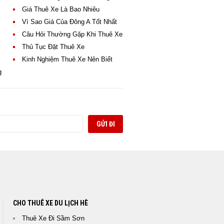
Giá Thuê Xe Là Bao Nhiêu
Vì Sao Giá Của Đông A Tốt Nhất
Câu Hỏi Thường Gặp Khi Thuê Xe
i
Thủ Tục Đặt Thuê Xe
Kinh Nghiệm Thuê Xe Nên Biết
HÌNH ẢNH CÁC KHÁCH
g
HÀNG THUÊ XE CỦA
ĐÔNG A TRANS
Hình Ảnh Các Khách Hàng
Thuê Xe Du Lịch, Thuê Xe
Cao Cấp và Thuê Xe Cưới
Của Đông A Trans
CHO THUÊ XE DU LỊCH HÈ
Thuê Xe Đi Sầm Sơn