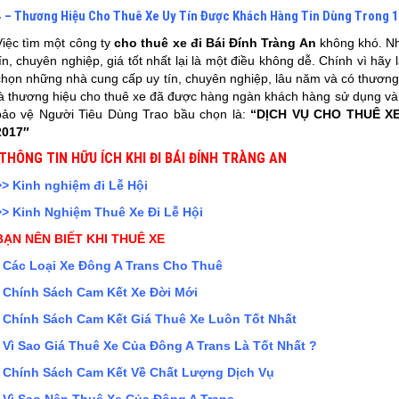
4 – Thương Hiệu Cho Thuê Xe Uy Tín Được Khách Hàng Tin Dùng Trong 
Việc tìm một công ty
cho thuê xe đi
Bái Đính Tràng An
không khó. Nh
tín, chuyên nghiệp, giá tốt nhất lại là một điều không dễ. Chính vì hãy
chọn những nhà cung cấp uy tín, chuyên nghiệp, lâu năm và có thươ
là thương hiệu cho thuê xe đã được hàng ngàn khách hàng sử dụng và
bảo vệ Người Tiêu Dùng Trao bầu chọn là:
“DỊCH VỤ CHO THUÊ X
2017″
THÔNG TIN HỮU ÍCH KHI ĐI BÁI ĐÍNH TRÀNG AN
>> Kinh nghiệm đi Lễ Hội
>> Kinh Nghiệm Thuê Xe Đi Lễ Hội
BẠN NÊN BIẾT KHI THUÊ XE
- Các Loại Xe Đông A Trans Cho Thuê
- Chính Sách Cam Kết Xe Đời Mới
- Chính Sách Cam Kết Giá Thuê Xe Luôn Tốt Nhất
- Vì Sao Giá Thuê Xe Của Đông A Trans Là Tốt Nhất ?
- Chính Sách Cam Kết Về Chất Lượng Dịch Vụ