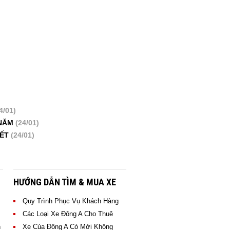
4/01)
 NĂM
(24/01)
IẾT
(24/01)
HƯỚNG DẪN TÌM & MUA XE
Quy Trình Phục Vụ Khách Hàng
Các Loại Xe Đông A Cho Thuê
n
Xe Của Đông A Có Mới Không