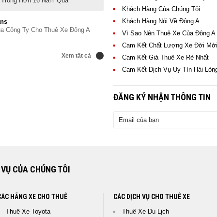
i Trong Hơn 16 Năm Qua
Khách Hàng Của Chúng Tôi
Khách Hàng Nói Về Đông A
ans
ủa Công Ty Cho Thuê Xe Đông A
Vì Sao Nên Thuê Xe Của Đông A
Cam Kết Chất Lượng Xe Đời Mớ
Xem tất cả
Xem
Cam Kết Giá Thuê Xe Rẻ Nhất
tất
Cam Kết Dịch Vụ Uy Tín Hài Lòn
cả
ĐĂNG KÝ NHẬN THÔNG TIN
 VỤ CỦA CHÚNG TÔI
CÁC HÃNG XE CHO THUÊ
CÁC DỊCH VỤ CHO THUÊ XE
Thuê Xe Toyota
Thuê Xe Du Lịch